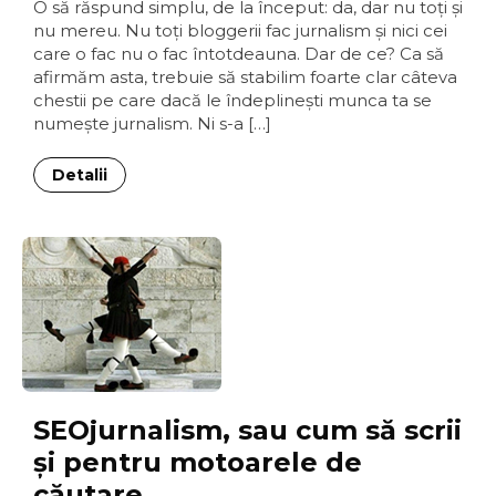
O să răspund simplu, de la început: da, dar nu toţi şi
nu mereu. Nu toţi bloggerii fac jurnalism şi nici cei
care o fac nu o fac întotdeauna. Dar de ce? Ca să
afirmăm asta, trebuie să stabilim foarte clar câteva
chestii pe care dacă le îndeplineşti munca ta se
numeşte jurnalism. Ni s-a […]
Detalii
SEOjurnalism, sau cum să scrii
şi pentru motoarele de
căutare