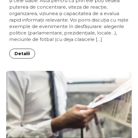
şi cele slabe. Asta pentru că prin ele poţi vedea:
puterea de concentrare, viteza de reacţie,
organizarea, viziunea şi capacitatea de a evalua
rapid informaţii relevante. Voi porni discuţia cu nişte
exemple de evenimente în desfăşurare: alegerile
politice (parlamentare, prezidenţiale, locale…),
meciurile de fotbal (cu deja clasicele […]
Detalii