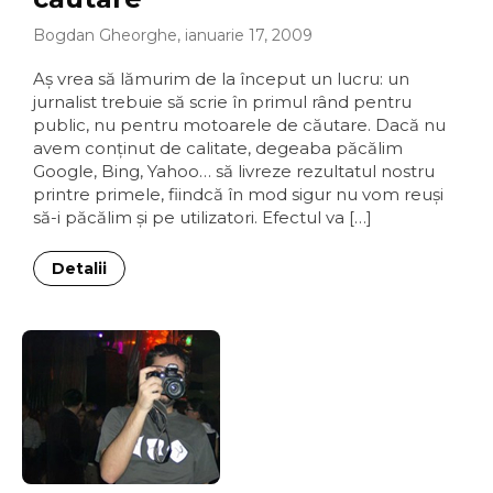
Bogdan Gheorghe, ianuarie 17, 2009
Aş vrea să lămurim de la început un lucru: un
jurnalist trebuie să scrie în primul rând pentru
public, nu pentru motoarele de căutare. Dacă nu
avem conţinut de calitate, degeaba păcălim
Google, Bing, Yahoo… să livreze rezultatul nostru
printre primele, fiindcă în mod sigur nu vom reuşi
să-i păcălim şi pe utilizatori. Efectul va […]
Detalii