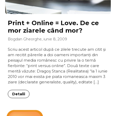
Print + Online = Love. De ce
mor ziarele când mor?
Bogdan Gheorghe, iunie 8, 2009
Scriu acest articol după ce zilele trecute am citit şi
am recitit părerile a doi oameni importanţi din
peisajul media românesc cu privire la o temă
fierbinte: “print versus online”. Două texte care
merită văzute: Dragoş Stanca (Realitatea) “la 1 iunie
2010 vor mai exista pe piata romaneasca maxim 3
ziare (declarate generaliste, quality), editate […]
Detalii