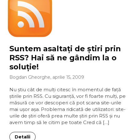
Suntem asaltaţi de ştiri prin
RSS? Hai să ne gândim la o
soluţie!
Bogdan Gheorghe, aprilie 15, 2009
Nu ştiu cât de mulţi citesc în momentul de faţă
ştirile prin RSS. Cu siguranţă, vor fi foarte mulţi, pe
măsură ce vor descoperi că pot scana site-urile
mai uşor aşa. Problema ridicată de utilizatori: site-
urile de ştiri oferă prea multe ştiri prin RSS şi nu
avem timp să le citim pe toate Cred că […]
Detalii