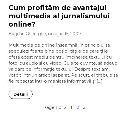
Cum profităm de avantajul
multimedia al jurnalismului
online?
Bogdan Gheorghe, ianuarie 15, 2009
Multimedia pe online înseamnă, în principiu, să
speculezi foarte bine posibilităţile pe care ţi le
oferă acest mediu pentru îmbinarea textului cu
foto, cu audio şi cu video. Cu alte cuvinte, să adaugi
valoare de informaţie textului. Despre text am
vorbit într-un articol separat. Pe scurt, el trebuie să
fie redactat într-o manieră informativă şi […]
Detalii
Page 1 of 2
1
2
»