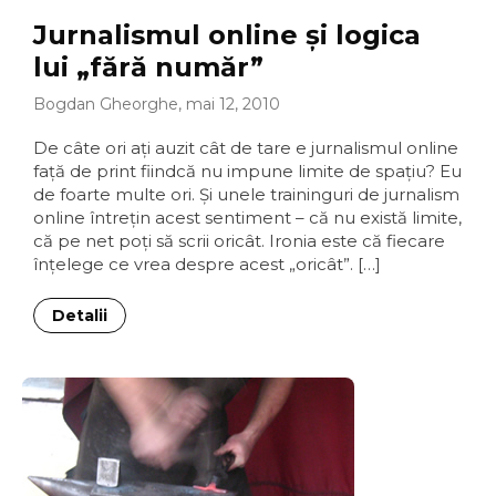
Jurnalismul online şi logica
lui „fără număr”
Bogdan Gheorghe, mai 12, 2010
De câte ori aţi auzit cât de tare e jurnalismul online
faţă de print fiindcă nu impune limite de spaţiu? Eu
de foarte multe ori. Şi unele traininguri de jurnalism
online întreţin acest sentiment – că nu există limite,
că pe net poţi să scrii oricât. Ironia este că fiecare
înţelege ce vrea despre acest „oricât”. […]
Detalii