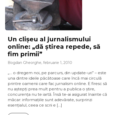
Un clişeu al jurnalismului
online: „dă ştirea repede, să
fim primii”
Bogdan Gheorghe, februarie 1, 2010
„… o dregem noi, pe parcurs, din update-uri” – este
una dintre ideile păcătoase care încă mai circulă
printre oamenii care fac jurnalism online. E firesc să
nu aştepţi prea mult pentru a publica o ştire,
concurenţa nu te iartă. Însă te-ai asigurat înainte că
măcar: informaţiile sunt adevărate, surprinzi
esenţialul, ceea ce scrii e […]