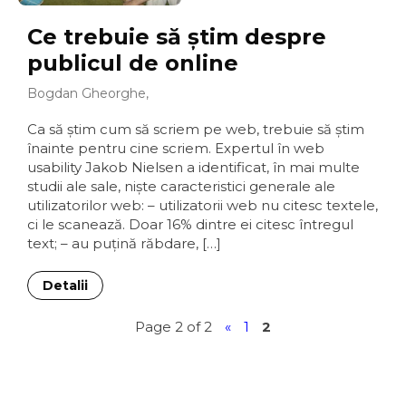
Ce trebuie să ştim despre
publicul de online
Bogdan Gheorghe,
Ca să ştim cum să scriem pe web, trebuie să ştim
înainte pentru cine scriem. Expertul în web
usability Jakob Nielsen a identificat, în mai multe
studii ale sale, nişte caracteristici generale ale
utilizatorilor web: – utilizatorii web nu citesc textele,
ci le scanează. Doar 16% dintre ei citesc întregul
text; – au puţină răbdare, […]
Detalii
Page 2 of 2
«
1
2