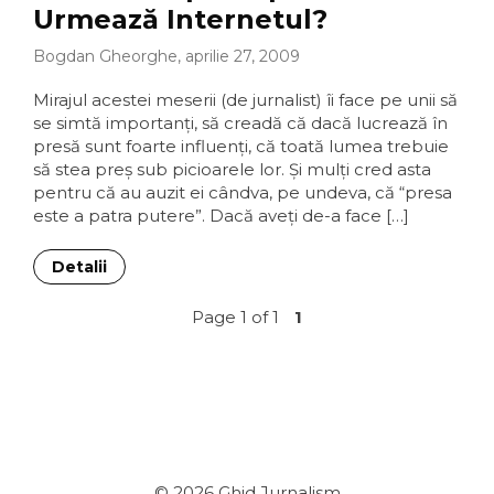
Urmează Internetul?
Bogdan Gheorghe, aprilie 27, 2009
Mirajul acestei meserii (de jurnalist) îi face pe unii să
se simtă importanţi, să creadă că dacă lucrează în
presă sunt foarte influenţi, că toată lumea trebuie
să stea preş sub picioarele lor. Şi mulţi cred asta
pentru că au auzit ei cândva, pe undeva, că “presa
este a patra putere”. Dacă aveţi de-a face […]
Detalii
Page 1 of 1
1
© 2026
Ghid Jurnalism