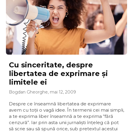
Cu sinceritate, despre
libertatea de exprimare şi
limitele ei
Bogdan Gheorghe, mai 12, 2009
Despre ce înseamnă libertatea de exprimare
avem cu toţii o vagă idee. În termenii cei mai simpli,
a te exprima liber înseamnă a te exprima “fără
cenzură”. Iar prin asta unii jurnalişti înţeleg că pot
să scrie sau să spună orice, sub pretextul acestui