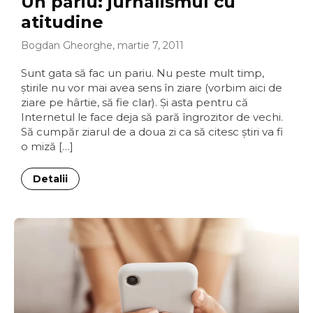
Un pariu: jurnalismul cu
atitudine
Bogdan Gheorghe, martie 7, 2011
Sunt gata să fac un pariu. Nu peste mult timp,
ştirile nu vor mai avea sens în ziare (vorbim aici de
ziare pe hârtie, să fie clar). Şi asta pentru că
Internetul le face deja să pară îngrozitor de vechi.
Să cumpăr ziarul de a doua zi ca să citesc ştiri va fi
o miză […]
Detalii