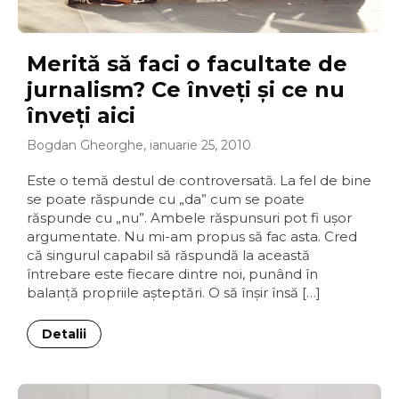
Merită să faci o facultate de
jurnalism? Ce înveţi şi ce nu
înveţi aici
Bogdan Gheorghe, ianuarie 25, 2010
Este o temă destul de controversată. La fel de bine
se poate răspunde cu „da” cum se poate
răspunde cu „nu”. Ambele răspunsuri pot fi uşor
argumentate. Nu mi-am propus să fac asta. Cred
că singurul capabil să răspundă la această
întrebare este fiecare dintre noi, punând în
balanţă propriile aşteptări. O să înşir însă […]
Detalii