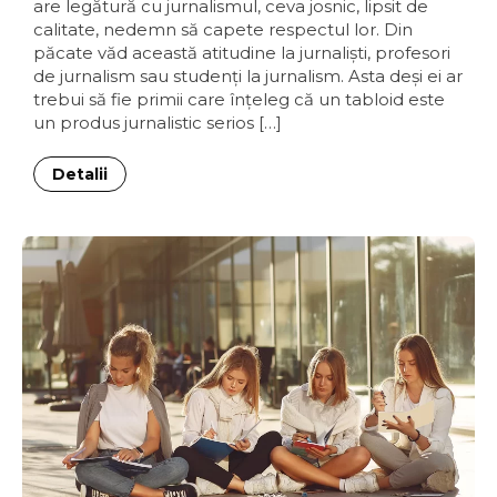
are legătură cu jurnalismul, ceva josnic, lipsit de
calitate, nedemn să capete respectul lor. Din
păcate văd această atitudine la jurnalişti, profesori
de jurnalism sau studenţi la jurnalism. Asta deşi ei ar
trebui să fie primii care înţeleg că un tabloid este
un produs jurnalistic serios […]
Detalii