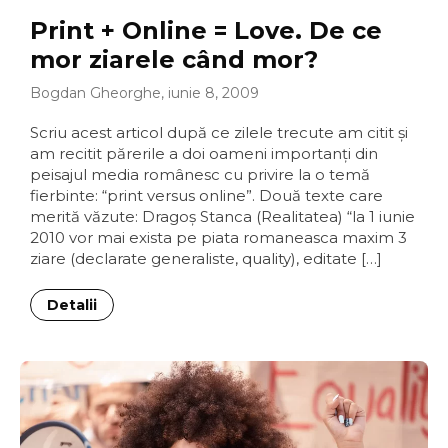
Print + Online = Love. De ce
mor ziarele când mor?
Bogdan Gheorghe, iunie 8, 2009
Scriu acest articol după ce zilele trecute am citit şi
am recitit părerile a doi oameni importanţi din
peisajul media românesc cu privire la o temă
fierbinte: “print versus online”. Două texte care
merită văzute: Dragoş Stanca (Realitatea) “la 1 iunie
2010 vor mai exista pe piata romaneasca maxim 3
ziare (declarate generaliste, quality), editate […]
Detalii