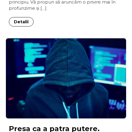
principiu. Vă propun să aruncăm o privire mai în
profunzime şi […]
Detalii
Presa ca a patra putere.