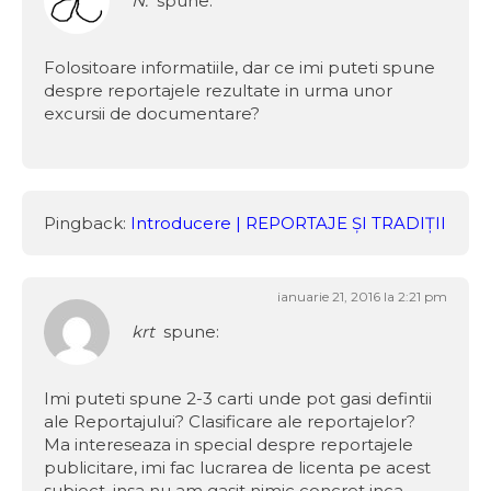
N.
spune:
Folositoare informatiile, dar ce imi puteti spune
despre reportajele rezultate in urma unor
excursii de documentare?
Pingback:
Introducere | REPORTAJE ȘI TRADIȚII
ianuarie 21, 2016 la 2:21 pm
krt
spune:
Imi puteti spune 2-3 carti unde pot gasi defintii
ale Reportajului? Clasificare ale reportajelor?
Ma intereseaza in special despre reportajele
publicitare, imi fac lucrarea de licenta pe acest
subiect, insa nu am gasit nimic concret inca.