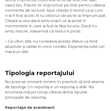
nasul tău. Practic te împrumuţi pe tine pentru câteva
momente de lectură. Apoi citește-ţi textul ca și cum
n-ai fi fost acolo, fii tu cititorul căruia te-ai împrumutat.
Citește și vezi dacă simţi exact ce ai simţit în
momentele în care ai fost la faţa locului. Dacă nu
simţi, rescrie, înseamnă că textul e prost;
– Ca ultim sfat, nu considera aceste sfaturi ca fiind
absolute și valide în orice condiţii. Experienţa este cel
mai bun sfat.
Tipologia reportajului
Nu prea se omoară nimeni, în practică, să ţină seama
de tipologii. Un reportaj e un reportaj și atât. Voi
enumera mai jos totuși câteva dintre tipurile
principale de reportaj.
Reportajul de eveniment