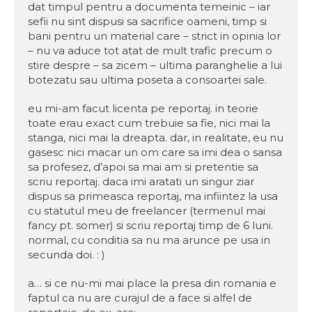
dat timpul pentru a documenta temeinic – iar
sefii nu sint dispusi sa sacrifice oameni, timp si
bani pentru un material care – strict in opinia lor
– nu va aduce tot atat de mult trafic precum o
stire despre – sa zicem – ultima paranghelie a lui
botezatu sau ultima poseta a consoartei sale.
eu mi-am facut licenta pe reportaj. in teorie
toate erau exact cum trebuie sa fie, nici mai la
stanga, nici mai la dreapta. dar, in realitate, eu nu
gasesc nici macar un om care sa imi dea o sansa
sa profesez, d’apoi sa mai am si pretentie sa
scriu reportaj. daca imi aratati un singur ziar
dispus sa primeasca reportaj, ma infiintez la usa
cu statutul meu de freelancer (termenul mai
fancy pt. somer) si scriu reportaj timp de 6 luni.
normal, cu conditia sa nu ma arunce pe usa in
secunda doi. : )
a… si ce nu-mi mai place la presa din romania e
faptul ca nu are curajul de a face si alfel de