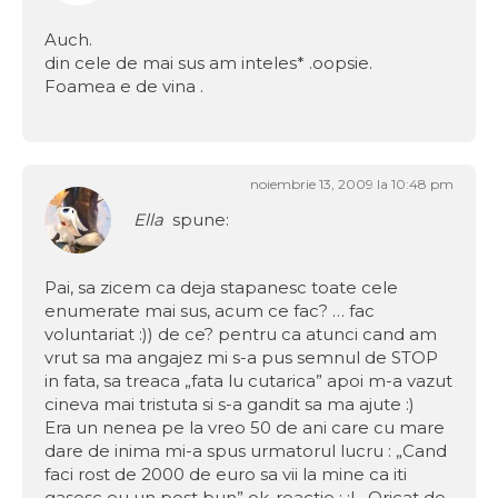
Auch.
din cele de mai sus am inteles* .oopsie.
Foamea e de vina .
noiembrie 13, 2009 la 10:48 pm
Ella
spune:
Pai, sa zicem ca deja stapanesc toate cele
enumerate mai sus, acum ce fac? … fac
voluntariat :)) de ce? pentru ca atunci cand am
vrut sa ma angajez mi s-a pus semnul de STOP
in fata, sa treaca „fata lu cutarica” apoi m-a vazut
cineva mai tristuta si s-a gandit sa ma ajute :)
Era un nenea pe la vreo 50 de ani care cu mare
dare de inima mi-a spus urmatorul lucru : „Cand
faci rost de 2000 de euro sa vii la mine ca iti
gasesc eu un post bun” ok..reactie : :| . Oricat de