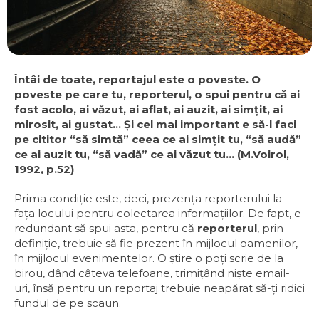
Întâi de toate, reportajul este o poveste. O
poveste pe care tu, reporterul, o spui pentru că ai
fost acolo, ai văzut, ai aflat, ai auzit, ai simţit, ai
mirosit, ai gustat… Şi cel mai important e să-l faci
pe cititor “să simtă” ceea ce ai simţit tu, “să audă”
ce ai auzit tu, “să vadă” ce ai văzut tu… (M.Voirol,
1992, p.52)
Prima condiţie este, deci, prezenţa reporterului la
faţa locului pentru colectarea informaţiilor. De fapt, e
redundant să spui asta, pentru că
reporterul
, prin
definiţie, trebuie să fie prezent în mijlocul oamenilor,
în mijlocul evenimentelor. O știre o poţi scrie de la
birou, dând câteva telefoane, trimiţând niște email-
uri, însă pentru un reportaj trebuie neapărat să-ţi ridici
fundul de pe scaun.