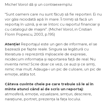
Michel Voirol dă și un contraexemplu:
“Sunt oameni care nu sunt făcuţi să fie reporteri. Ei nu
vor găsi niciodată apă în mare. Îi trimiţi să facă un
reportaj în uzină, și ei se întorc cu raportul financiar și
cu catalogul de mașini”. (Michel Voirol, in Cristian
Florin Popescu, 2003, p.195)
Atenţie!
Reportajul este un gen de informare, el se
bazează pe fapte reale. Singura sa legătură cu
literatura o reprezintă mijloacele de expresie,
nicidecum informaţia și raportarea faţă de real. Nu
inventa nimic! Scrie doar ce vezi, ce auzi și ce simţi,
nimic mai mult. Adauga-i un pic de culoare, un pic de
emoţie, atâta tot.
Câteva cuvinte cheie pe care trebuie să le ai în
minte atunci când ai de scris un reportaj:
atmosferă, emoţie, vizualizare, simţuri, descriere,
naraţiune, portret, prezenţa la faţa locului.