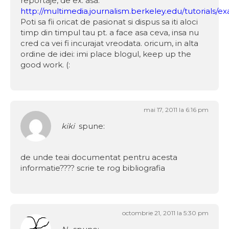
reportaje, de ex. asa:
http://multimedia.journalism.berkeley.edu/tutorials/e
Poti sa fii oricat de pasionat si dispus sa iti aloci
timp din timpul tau pt. a face asa ceva, insa nu
cred ca vei fi incurajat vreodata. oricum, in alta
ordine de idei: imi place blogul, keep up the
good work. (:
mai 17, 2011 la 6:16 pm
kiki
spune:
de unde teai documentat pentru acesta
informatie???? scrie te rog bibliografia
octombrie 21, 2011 la 5:30 pm