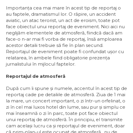
Importanţa cea mai mare în acest tip de reportaj o
au faptele, dramatismul lor. O răpire, un accident
aviatic, un atac terorist, un act de eroism, toate pot
face obiectul unui reportaj de eveniment. Nici aici nu
neglijăm elementele de atmosferă, fiindcă dacă am
face-o n-ar mai fi vorba de reportaj, însă amploarea
acestor detalii trebuie să fie în plan secund.
Reportajul de eveniment poate fi confundat ușor cu
relatarea, în ambele fiind obligatorie prezenţa
jurnalistului în mijlocul faptelor.
Reportajul de atmosferă
După cum îi spune și numele, accentul în acest tip de
reportaj cade pe detaliile de atmosferă. Ziua de 1 mai
la mare, un concert important, o zi într-un orfelinat, o
zi în cel mai luxos hotel din lume, sau pur și simplu ce
mai înseamnă o zi în parc, toate pot face obiectul
unui reportaj de atmosferă. În principiu, el transmite
cam același lucru ca și reportajul de eveniment, doar
că prim-plan-ul este ocupat de atmosferă, nu de