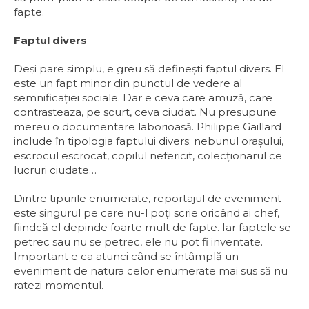
fapte.
Faptul divers
Deși pare simplu, e greu să definești faptul divers. El
este un fapt minor din punctul de vedere al
semnificaţiei sociale. Dar e ceva care amuză, care
contrasteaza, pe scurt, ceva ciudat. Nu presupune
mereu o documentare laborioasă. Philippe Gaillard
include în tipologia faptului divers: nebunul orașului,
escrocul escrocat, copilul nefericit, colecţionarul ce
lucruri ciudate…
Dintre tipurile enumerate, reportajul de eveniment
este singurul pe care nu-l poţi scrie oricând ai chef,
fiindcă el depinde foarte mult de fapte. Iar faptele se
petrec sau nu se petrec, ele nu pot fi inventate.
Important e ca atunci când se întâmplă un
eveniment de natura celor enumerate mai sus să nu
ratezi momentul.