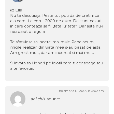
@ Ella
Nu te descuraja. Peste tot poti da de cretini ca
ala care ti-a cerut 2000 de euro. Da, sunt cazuri
in care conteaza sa fii „fata lu’ tata”. Dar asta nu-i
neaparat o regula.
Te sfatuiesc sa incerci mai mult. Pana acum,
micile realizari din viata mea s-au bazat pe asta.
Am gresit mult, dar am incercat si mai mult.
Si invata sa-i ignori pe idiotii care-ti cer spaga sau
alte favoruri.
noiembrie 19, 2009 la 3:02 am
ani chis
spune: