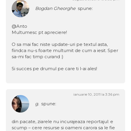
Bogdan Gheorghe
spune:
@Anto
Multumesc pt apreciere!
O sa mai fac niste update-uri pe textul asta,
fiindca nu-s foarte multumit de cum a iesit. Sper
sa-mi fac timp curand :)
Si succes pe drumul pe care ti l-ai ales!
ianuarie 10, 2011 la 3:36 pm
g.
spune:
din pacate, ziarele nu incurajeaza reportajul: e
scump – cere resurse si oameni carora sa le fie