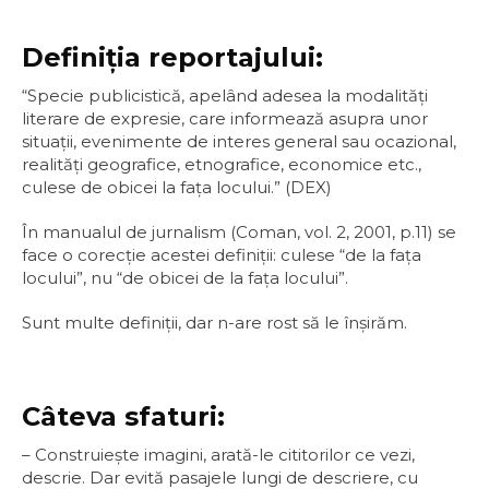
Definiţia reportajului:
“Specie publicistică, apelând adesea la modalităţi
literare de expresie, care informează asupra unor
situaţii, evenimente de interes general sau ocazional,
realităţi geografice, etnografice, economice etc.,
culese de obicei la faţa locului.” (DEX)
În manualul de jurnalism (Coman, vol. 2, 2001, p.11) se
face o corecţie acestei definiţii: culese “de la faţa
locului”, nu “de obicei de la faţa locului”.
Sunt multe definiţii, dar n-are rost să le înșirăm.
Câteva sfaturi:
– Construiește imagini, arată-le cititorilor ce vezi,
descrie. Dar evită pasajele lungi de descriere, cu