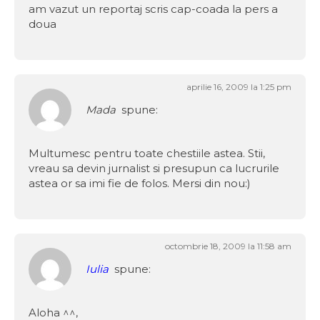
am vazut un reportaj scris cap-coada la pers a
doua
aprilie 16, 2009 la 1:25 pm
Mada
spune:
Multumesc pentru toate chestiile astea. Stii,
vreau sa devin jurnalist si presupun ca lucrurile
astea or sa imi fie de folos. Mersi din nou:)
octombrie 18, 2009 la 11:58 am
Iulia
spune:
Aloha ^^,