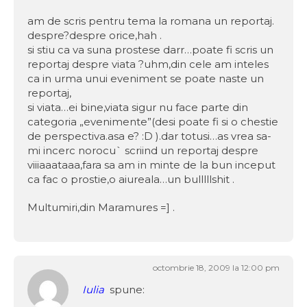
am de scris pentru tema la romana un reportaj.
despre?despre orice,hah .
si stiu ca va suna prostese darr…poate fi scris un
reportaj despre viata ?uhm,din cele am inteles
ca in urma unui eveniment se poate naste un
reportaj,
si viata…ei bine,viata sigur nu face parte din
categoria „evenimente”(desi poate fi si o chestie
de perspectiva.asa e? :D ).dar totusi…as vrea sa-
mi incerc norocu` scriind un reportaj despre
viiiaaataaa,fara sa am in minte de la bun inceput
ca fac o prostie,o aiureala…un bulllllshit .
Multumiri,din Maramures =] .
octombrie 18, 2009 la 12:00 pm
Iulia
spune: