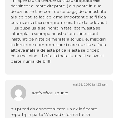
imi apre rau ca trebuie sa ti dau dreptate elle
dar sincer ai mare dreptate.:( din pcate in ziua
de azi nu se tine cont de ce bagaj de cunostinte
ai si ce poti sa faci.celk mai important e sa fi fiica
cuiva sau sa faci compromisuri.. trist dar adevarat
…usi dupa usi ti se inchid in fata .!!!cam, asta se
intampla in scumpa noastra tara….tineri sunt
inlaturati de niste oameni fara scrupule, misogini
si dornici de compromisuri si care nu stiu sa faca
altceva inafara de asta pt ca la asta se pricep
celk mai bine…..bafta la toata lumea si sa avetri
parte numai de bn!!!!
mai 26, 2010 la 1:23 pm
andrushca
spune:
nu puteti da concret si cate un ex la fiecare
reportaj in parte???sa vad c forma tre sa