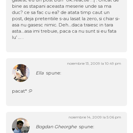
bine as stapani aceasta meserie unde sa ma
duc? ce sa fac cu ea? de atata timp caut un
post, deja pretentiile s-au lasat la zero, si chiar si-
asa nu gasesc nimic. Deh…daca traiesc in tara
asta…asa imi trebuie, paca ca nu sunt si eu fata
lu’ … .
noiembrie 13, 2009 la 10:49 pm
Ella
spune:
pacat* :P
noiembrie 14, 2009 la 5:06 pm
Bogdan Gheorghe
spune: