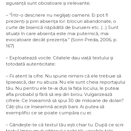
siguranţă sunt obositoare și irelevante;
– “Într-o descriere nu neglijaţi oamenii. Ei pot fi
prezenţi și prin absenţa lor: blocuri abandonate, o
curte de biserică năpădită de buruieni etc. (…) Sunt
situaţii în care absenţa este mai puternică, mai
evocatoare decât prezenţa.” (Sorin Preda, 2006, p.
167)
– Exploatează vocile. Citatele dau viaţă textului și
totodată autenticitate;
– Fii atent la cifre. Nu spune nimeni că ele trebuie să
lipsească, dar nu abuza. Nu ele sunt cheia reportajului
tău. Nu pentru ele te-ai dus la faţa locului, le puteai
afla probabil și fără să ieși din birou. Vulgarizează
cifrele. Ce înseamnă să spui 30 de milioane de dolari?
Câţi știu ce înseamnă acești bani. Ai putea să
exemplifici ce se poate cumpăra cu ei;
– Gândește-te că textul tău ești chiar tu. După ce scrii
textul împrumuţi cititorului ochii tăi, urechile tale,