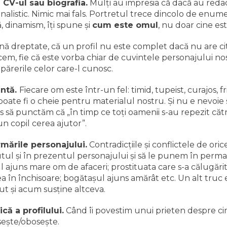
CV-ul sau biografia.
Mulţi au impresia că dacă au redac
alistic. Nimic mai fals. Portretul trece dincolo de enume
ă, dinamism, îţi spune şi
cum este omul
, nu doar cine est
nă dreptate, că un profil nu este complet dacă nu are cit
cem, fie că este vorba chiar de cuvintele personajului nos
 părerile celor care-l cunosc.
antă.
Fiecare om este într-un fel: timid, tupeist, curajos, f
 poate fi o cheie pentru materialul nostru. Şi nu e nevoie
 să punctăm că „în timp ce toţi oamenii s-au repezit către i
un copil cerea ajutor”.
mările personajului.
Contradicţiile şi conflictele de oric
ul şi în prezentul personajului şi să le punem în perma
juns mare om de afaceri; prostituata care s-a călugărit; 
a în închisoare; bogătaşul ajuns amărât etc. Un alt tru
ut şi acum susţine altceva.
ă a profilului.
Când îi povestim unui prieten despre ci
iseşte/oboseşte.