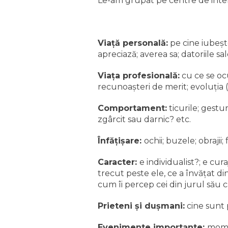
Le-am grupat pe centre de inte
Viaţă personală:
pe cine iubeşte
apreciază; averea sa; datoriile sale
Viaţa profesională:
cu ce se ocu
recunoaşteri de merit; evoluţia 
Comportament:
ticurile; gesturi
zgârcit sau darnic? etc.
Înfăţişare:
ochii; buzele; obrajii
Caracter:
e individualist?; e cur
trecut peste ele, ce a învăţat di
cum îi percep cei din jurul său c
Prieteni şi duşmani:
cine sunt p
Evenimente importante:
mome