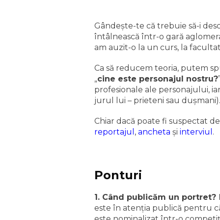
Gândeşte-te că trebuie să-i desc
întâlnească într-o gară aglomera
am auzit-o la un curs, la faculta
Ca să reducem teoria, putem spu
„
cine este personajul nostru?
profesionale ale personajului, ia
jurul lui – prieteni sau duşmani)
Chiar dacă poate fi suspectat de
reportajul
,
ancheta
şi
interviul
.
Ponturi
1. Când publicăm un portret?
este în atenţia publică pentru c
este nominalizat într-o competiţ