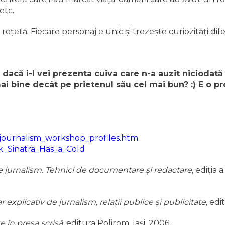
etc.
reţetă. Fiecare personaj e unic şi trezeşte curiozităţi dife
ă dacă i-l vei prezenta cuiva care n-a auzit niciodată
ai bine decât pe prietenul său cel mai bun? :) E o p
/journalism_workshop_profiles.htm
ank_Sinatra_Has_a_Cold
 jurnalism. Tehnici de documentare şi redactare
, ediţia 
r explicativ de jurnalism, relaţii publice şi publicitate,
edit
e în presa scrisă
, editura Polirom, Iaşi, 2006.