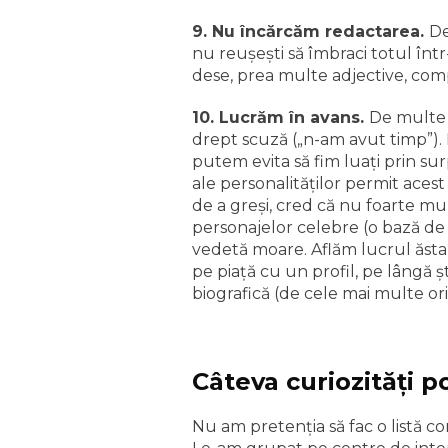
9. Nu încărcăm redactarea.
De
nu reuşeşti să îmbraci totul înt
dese, prea multe adjective, compa
10. Lucrăm în avans.
De multe o
drept scuză („n-am avut timp”). E 
putem evita să fim luaţi prin su
ale personalităţilor permit ace
de a greşi, cred că nu foarte mul
personajelor celebre (o bază de
vedetă moare. Aflăm lucrul ăsta 
pe piaţă cu un profil, pe lângă
biografică (de cele mai multe ori
Câteva curiozităţi p
Nu am pretenţia să fac o listă c