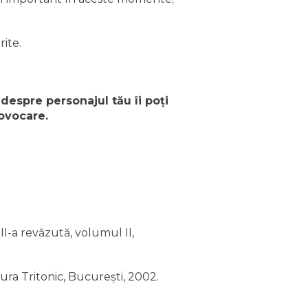
rite.
 despre personajul tău îi poţi
rovocare.
a II-a revăzută, volumul II,
ura Tritonic, Bucureşti, 2002.