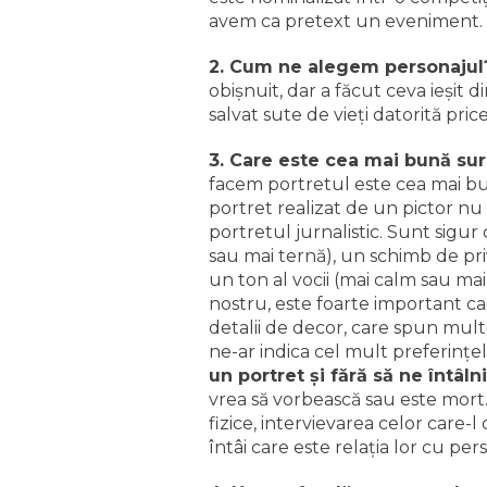
avem ca pretext un eveniment.
2. Cum ne alegem personaju
obişnuit, dar a făcut ceva ieşit
salvat sute de vieţi datorită pri
3. Care este cea mai bună su
facem portretul este cea mai bu
portret realizat de un pictor nu v
portretul jurnalistic. Sunt sigur
sau mai ternă), un schimb de pri
un ton al vocii (mai calm sau mai
nostru, este foarte important c
detalii de decor, care spun multe
ne-ar indica cel mult preferinţe
un portret şi fără să ne întâl
vrea să vorbească sau este mort
fizice, intervievarea celor care-l
întâi care este relaţia lor cu pe