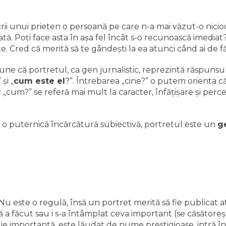
rii unui prieten o persoană pe care n-a mai văzut-o niciod
tă. Poţi face asta în aşa fel încât s-o recunoască imedia
te. Cred că merită să te gândeşti la ea atunci când ai de f
ne că portretul, ca gen jurnalistic, reprezintă răspunsu
” şi „
cum este el
?”. Întrebarea „cine?” o putem orienta că
r „cum?” se referă mai mult la caracter, înfăţişare şi perc
.
 o puternică încărcătură subiectivă, portretul este un
g
Nu este o regulă, însă un portret merită să fie publicat
ă a făcut sau i s-a întâmplat ceva important (se căsătore
ie importantă, este lăudat de nume prestigioase, intră î