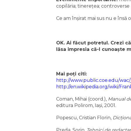
copilăria; tinereţea; controverse 
Ce am înşirat mai sus nu e însă o 
OK. Ai făcut potretul. Crezi c
lăsa impresia că-l cunoaşte m
Mai poţi citi:
http://www.public.coe.edu/wac
http://en.wikipedia.org/wiki/Fr
Coman, Mihai (coord.),
Manual de
editura Polirom, Iaşi, 2001.
Popescu, Cristian Florin,
Dicţiona
Preda, Sorin,
Tehnici de redactar