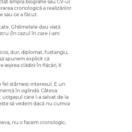
tat simpla biografie sau CV-ul
rarea cronologică a realizărilor
e sau ce a făcut.
ate. Ghilimelele dau viaţă
tru (în cazul în care l-am
ricos, dur, diplomat, fustangiu,
 să spunem explicit că
eşirea clădirii în flăcări, X
e fel stârnesc interesul. E un
nenţă în oglindă. Câteva
ucigaşul care l-a salvat de la
c este să vedem dacă nu cumva
neva, nu o facem cronologic,