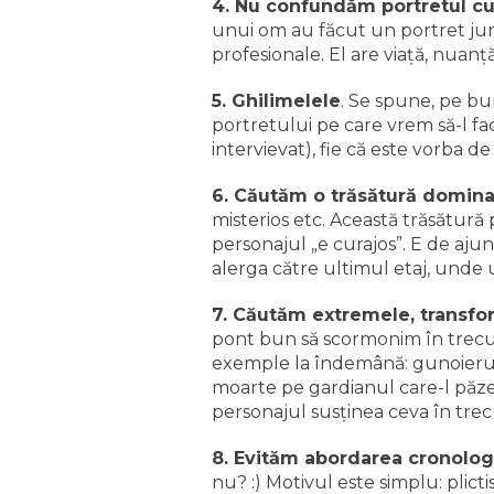
4. Nu confundăm portretul cu 
unui om au făcut un portret jurn
profesionale. El are viaţă, nuanţ
5. Ghilimelele
. Se spune, pe bu
portretului pe care vrem să-l fa
intervievat), fie că este vorba de
6. Căutăm o trăsătură domin
misterios etc. Această trăsătură
personajul „e curajos”. E de ajuns
alerga către ultimul etaj, unde 
7. Căutăm extremele, transfor
pont bun să scormonim în trecut
exemple la îndemână: gunoierul a
moarte pe gardianul care-l păze
personajul susţinea ceva în trec
8. Evităm abordarea cronologic
nu? :) Motivul este simplu: plict