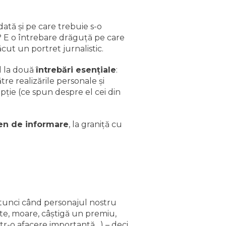
ată şi pe care trebuie s-o
t? E o întrebare drăguţă pe care
ăcut un portret jurnalistic.
l la două
întrebări esenţiale
:
tre realizările personale şi
epţie (ce spun despre el cei din
en de informare
, la graniţă cu
 atunci când personajul nostru
şte, moare, câştigă un premiu,
ntr-o afacere importantă…) – deci