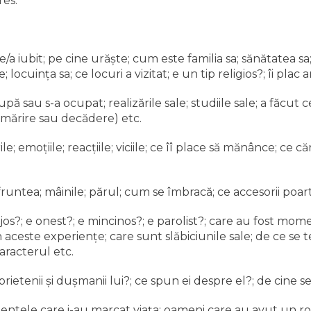
res.
/a iubit; pe cine urăşte; cum este familia sa; sănătatea sa
; locuinţa sa; ce locuri a vizitat; e un tip religios?; îi plac 
pă sau s-a ocupat; realizările sale; studiile sale; a făcut
(mărire sau decădere) etc.
le; emoţiile; reacţiile; viciile; ce îî place să mănânce; ce căr
; fruntea; mâinile; părul; cum se îmbracă; ce accesorii poar
ajos?; e onest?; e mincinos?; e parolist?; care au fost mom
n aceste experienţe; care sunt slăbiciunile sale; de ce se
aracterul etc.
rietenii şi duşmanii lui?; ce spun ei despre el?; de cine s
ntele care i-au marcat viaţa; oameni care au avut un r