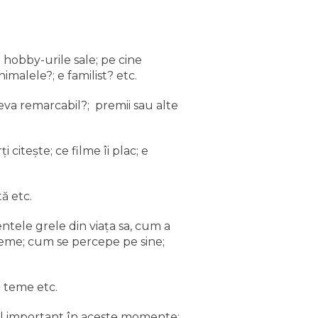
; hobby-urile sale; pe cine
animalele?; e familist? etc.
 ceva remarcabil?; premii sau alte
ţi citeşte; ce filme îi plac; e
tă etc.
entele grele din viaţa sa, cum a
 teme; cum se percepe pe sine;
e teme etc.
ol important în aceste momente;