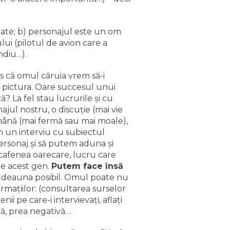
tate; b) personajul este un om
ui (pilotul de avion care a
ndiu…).
s că omul căruia vrem să-i
u pictura. Oare succesul unui
ă? La fel stau lucrurile şi cu
ajul nostru, o discuţie (mai vie
 mână (mai fermă sau mai moale),
ăm un interviu cu subiectul
ersonaj şi să putem aduna şi
o cafenea oarecare, lucru care
de acest gen.
Putem face însă
totdeauna posibil. Omul poate nu
maţiilor: (consultarea surselor
ii pe care-i intervievaţi, aflaţi
ivă, prea negativă…