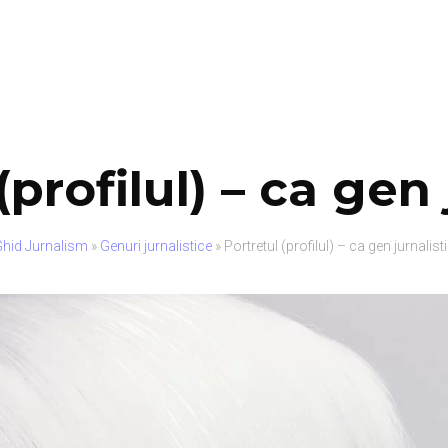
(profilul) – ca gen 
hid Jurnalism
»
Genuri jurnalistice
»
Portretul (profilul) – ca gen jurnalist