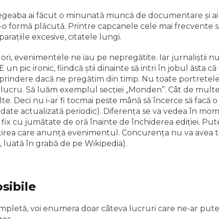
geaba ai făcut o minunată muncă de documentare şi ai s
r-o formă plăcută. Printre capcanele cele mai frecvente s
raţiile excesive, citatele lungi.
ri, evenimentele ne iau pe nepregătite. Iar jurnaliştii nu
un pic ironic, fiindcă ştii dinainte să intri în jobul ăsta c
rprindere dacă ne pregătim din timp. Nu toate portretele p
st lucru. Să luăm exemplul secţiei „Monden”. Cât de mul
te. Deci nu i-ar fi tocmai peste mână să încerce să facă o
 date actualizată periodic). Diferenţa se va vedea în mo
fix cu jumătate de oră înainte de închiderea ediţiei. Pute
 ştirea care anunţă evenimentul. Concurenţa nu va avea 
, luată în grabă de pe Wikipedia).
osibile
ompletă, voi enumera doar câteva lucruri care ne-ar pute