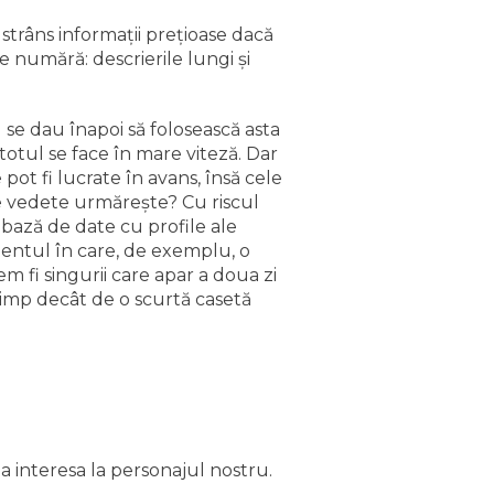
trâns informaţii preţioase dacă
e numără: descrierile lungi şi
 se dau înapoi să folosească asta
ă totul se face în mare viteză. Dar
ot fi lucrate în avans, însă cele
te vedete urmăreşte? Cu riscul
 bază de date cu profile ale
mentul în care, de exemplu, o
m fi singurii care apar a doua zi
timp decât de o scurtă casetă
a interesa la personajul nostru.