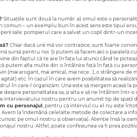
l?
Situaţiile sunt două la număr: a) omul este o personali
 din comun – un exemplu bun în acest sens este tipul eroul
ceperii sale; pompierul care a salvat un copil dintr-un ince
rsă?
Chiar dacă unii mă vor contrazice, sunt foarte convin
nă sursă pentru noi. Şi putem să facem aici o paralelă c
ine din faptul că te are în faţa lui atunci când te picteaz
 că putem afla multe din: o întâlnire faţă în faţă cu person
viri (mai arogant, mai amical, mai rece…), o strângere de
 agitat) etc. În cazul în care avem posibilitatea să realiz
adrul în care-l organizăm. Una este să mergem acasă la p
 despre personalitatea sa, şi alta e să ne întâlnim într-
le intervievatului nostru pentru un anumit tip de spaţii 
nim cu personajul
, pentru că interviul cu el nu este în
. Avem la îndemână celelalte metode de colectare a infor
 cunosc pe omul nostru şi observaţia). Atenţie însă la oamen
rsonajul nostru. Altfel, poate confesiunea va fi prea pozit