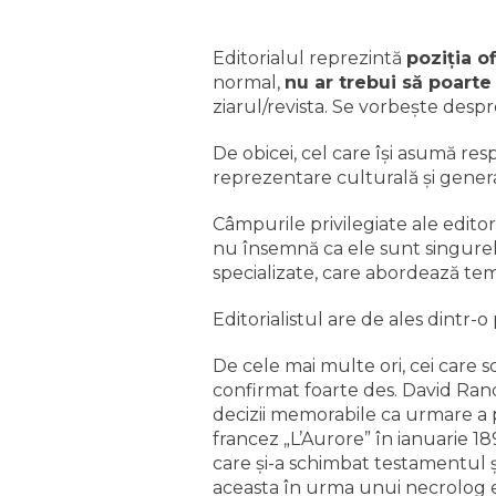
Editorialul reprezintă
poziţia of
normal,
nu ar trebui să poart
ziarul/revista. Se vorbeşte despr
De obicei, cel care îşi asumă res
reprezentare culturală şi general
Câmpurile privilegiate ale editori
nu însemnă ca ele sunt singurele
specializate, care abordează tem
Editorialistul are de ales dintr-o
De cele mai multe ori, cei care 
confirmat foarte des. David Rand
decizii memorabile ca urmare a pu
francez „L’Aurore” în ianuarie 18
care şi-a schimbat testamentul şi
aceasta în urma unui necrolog er