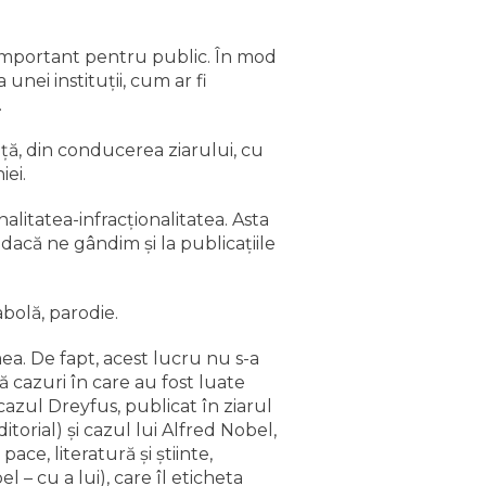
 important pentru public. În mod
 unei instituţii, cum ar fi
.
nţă, din conducerea ziarului, cu
iei.
nalitatea-infracţionalitatea. Asta
dacă ne gândim şi la publicaţiile
abolă, parodie.
ea. De fapt, acest lucru nu s-a
 cazuri în care au fost luate
cazul Dreyfus, publicat în ziarul
torial) şi cazul lui Alfred Nobel,
ce, literatură şi ştiinte,
 cu a lui), care îl eticheta