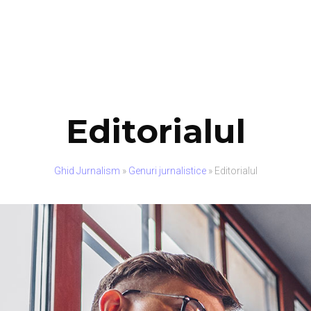
Editorialul
Ghid Jurnalism
»
Genuri jurnalistice
»
Editorialul