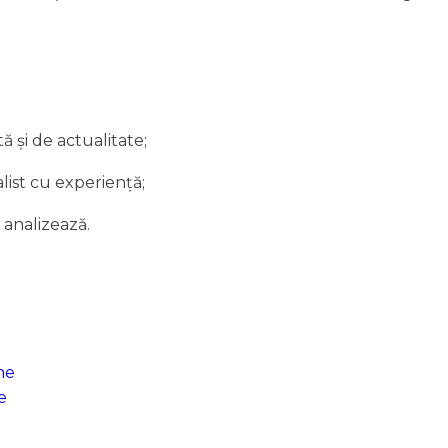
 şi de actualitate;
alist cu experienţă;
 analizează.
he
e