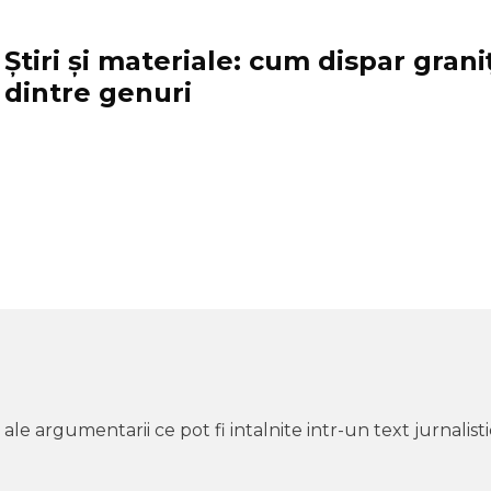
Ştiri şi materiale: cum dispar grani
dintre genuri
 argumentarii ce pot fi intalnite intr-un text jurnalistic 