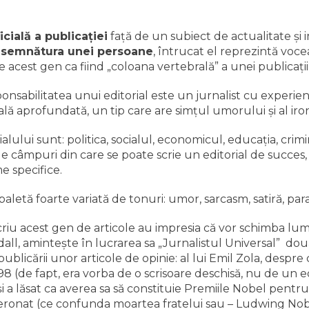
icială a publicaţiei
faţă de un subiect de actualitate şi
e semnătura unei persoane
, întrucat el reprezintă vocea
e acest gen ca fiind „coloana vertebrală” a unei publicaţii
ponsabilitatea unui editorial este un jurnalist cu experie
ă aprofundată, un tip care are simţul umorului şi al iron
alului sunt: politica, socialul, economicul, educaţia, crimi
 câmpuri din care se poate scrie un editorial de succes, 
e specifice.
 paletă foarte variată de tonuri: umor, sarcasm, satiră, par
scriu acest gen de articole au impresia că vor schimba lum
all, aminteşte în lucrarea sa „Jurnalistul Universal” două
blicării unor articole de opinie: al lui Emil Zola, despre 
98 (de fapt, era vorba de o scrisoare deschisă, nu de un edi
 a lăsat ca averea sa să constituie Premiile Nobel pentru pa
onat (ce confunda moartea fratelui sau – Ludwing Nobel –