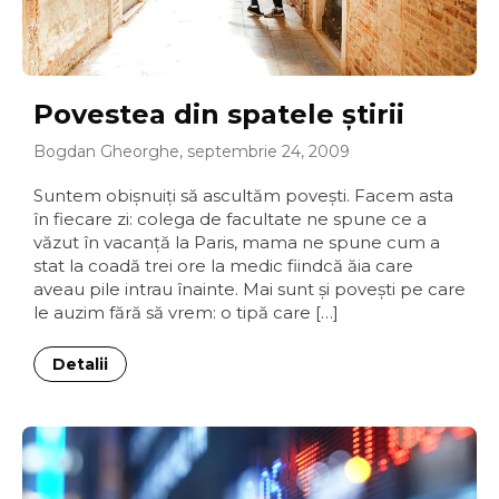
Povestea din spatele ştirii
Bogdan Gheorghe, septembrie 24, 2009
Suntem obişnuiţi să ascultăm poveşti. Facem asta
în fiecare zi: colega de facultate ne spune ce a
văzut în vacanţă la Paris, mama ne spune cum a
stat la coadă trei ore la medic fiindcă ăia care
aveau pile intrau înainte. Mai sunt şi poveşti pe care
le auzim fără să vrem: o tipă care […]
Detalii