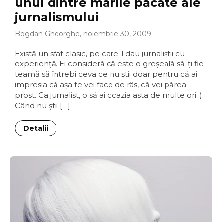
unul dintre marile păcate ale
jurnalismului
Bogdan Gheorghe, noiembrie 30, 2009
Există un sfat clasic, pe care-l dau jurnaliştii cu
experienţă. Ei consideră că este o greşeală să-ţi fie
teamă să întrebi ceva ce nu ştii doar pentru că ai
impresia că aşa te vei face de râs, că vei părea
prost. Ca jurnalist, o să ai ocazia asta de multe ori :)
Când nu ştii […]
Detalii