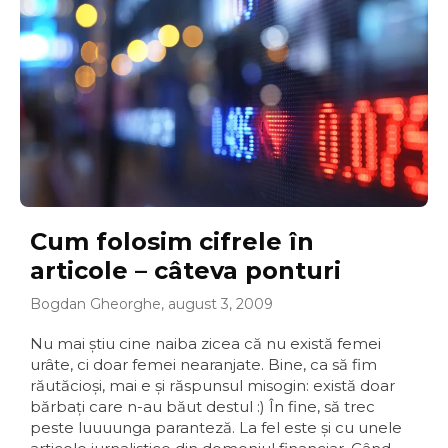
Cum folosim cifrele în
articole – câteva ponturi
Bogdan Gheorghe, august 3, 2009
Nu mai ştiu cine naiba zicea că nu există femei
urâte, ci doar femei nearanjate. Bine, ca să fim
răutăcioşi, mai e şi răspunsul misogin: există doar
bărbaţi care n-au băut destul :) În fine, să trec
peste luuuunga paranteză. La fel este şi cu unele