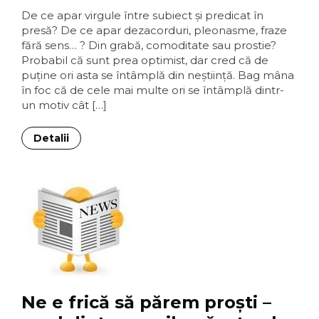
De ce apar virgule între subiect şi predicat în
presă? De ce apar dezacorduri, pleonasme, fraze
fără sens… ? Din grabă, comoditate sau prostie?
Probabil că sunt prea optimist, dar cred că de
puţine ori asta se întâmplă din neştiinţă. Bag mâna
în foc că de cele mai multe ori se întâmplă dintr-
un motiv cât […]
Detalii
Ne e frică să părem proşti –