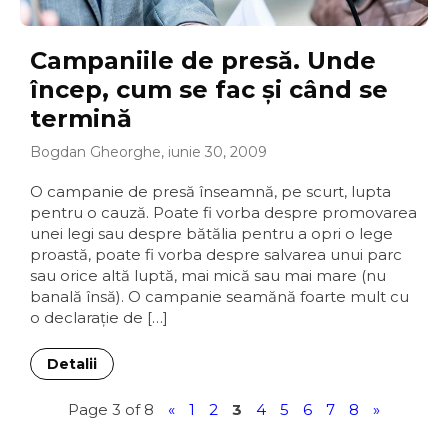
Campaniile de presă. Unde
încep, cum se fac şi când se
termină
Bogdan Gheorghe, iunie 30, 2009
O campanie de presă înseamnă, pe scurt, lupta
pentru o cauză. Poate fi vorba despre promovarea
unei legi sau despre bătălia pentru a opri o lege
proastă, poate fi vorba despre salvarea unui parc
sau orice altă luptă, mai mică sau mai mare (nu
banală însă). O campanie seamănă foarte mult cu
o declaraţie de […]
Detalii
Page 3 of 8
«
1
2
3
4
5
6
7
8
»