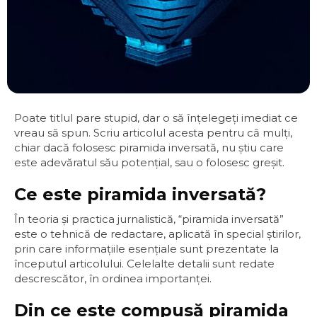
Poate titlul pare stupid, dar o să înţelegeţi imediat ce
vreau să spun. Scriu articolul acesta pentru că mulţi,
chiar dacă folosesc piramida inversată, nu ştiu care
este adevăratul său potenţial, sau o folosesc greşit.
Ce este piramida inversată?
În teoria şi practica jurnalistică, “piramida inversată”
este o tehnică de redactare, aplicată în special ştirilor,
prin care informaţiile esenţiale sunt prezentate la
începutul articolului. Celelalte detalii sunt redate
descrescător, în ordinea importanţei.
Din ce este compusă piramida