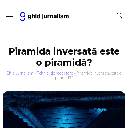
Piramida inversată este
o piramidă?
Ghid Jurnalism
»
Tehnici de redactare
»
Piramida inversată este o
piramidă?