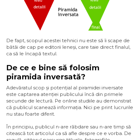
De fapt, scopul acestei tehnici nu este să îi scape de
bătăi de cap pe editorii leneşi, care taie direct finalul,
ca să le încapă textul.
De ce e bine să folosim
piramida inversată?
Adevăratul scop şi potenţial al piramidei inversate
este captarea atenţiei publicului încă din primele
secunde de lectură. Pe online studiile au demonstrat
că publicul scanează informaţia. Nici pe print lucrurile
nu stau foarte diferit.
În principiu, publicul n-are răbdare sau n-are timp să
citească tot articolul ca să afle despre ce e vorba. De
regulă, cititorul parcurge titlurile, fotografiile,