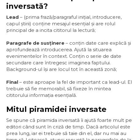
inversată?
Lead
– (prima frază/paragraful iniţial, introducere,
capul ştirii) conţine mesajul esenţial şi are rolul
principal de a incita cititorul la lectură;
Paragrafe de susţinere
– conţin date care explică şi
aprofundează introducerea. Ajută la situarea
evenimentelor în context. Conţin o serie de date
secundare care întregesc imaginea faptului.
Background-ul îşi are locul tot în această zonă;
Final
– este aproape la fel de important ca lead-ul. El
trebuie să fie memorabil, să fixeze în mintea
cititorului informaţia esenţială.
Mitul piramidei inversate
Se spune că piramida inversată îi ajută foarte mult pe
editori când sunt în criză de timp. Dacă articolul este
prea lung, iar ei trebuie să taie din el, dar nu mai au
timp să-l citească, atunci renunţă la paragrafele de la