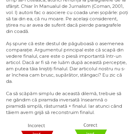
sfârşit. Chiar în Manualul de Jurnalism (Coman, 2001,
vol. I) autorii fac o asociere cu coada unei şopârle: poţi
să tai din ea, că nu moare. Pe acelaşi considerent,
ştirea nu ar avea de suferit dacă pierde paragrafele
din coadă.
Aş spune că este destul de păguboasă o asemenea
comparaţie. Argumentul principal este că scapă din
vedere finalul, care este o piesă importantă într-un
articol. Dacă ar fi să ne luăm după această percepţie,
am putea tăia liniştiţi finalul. Dar articolul nostru nu s-
ar încheia cam brusc, supărător, stângaci? Eu zic că
da.
Ca să scăpăm simplu de această dilemă, trebuie să
ne gândim că piramida inversată înseamnă o
piramidă simplă, răsturnată + finalul. Iar atunci când
tăiem avem grijă să reconstruim finalul.